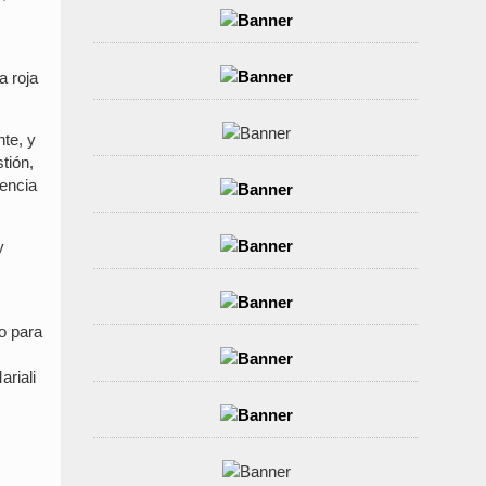
a roja
te, y
tión,
dencia
y
o para
ariali