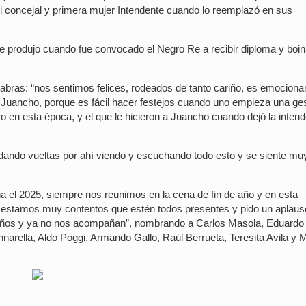
ti concejal y primera mujer Intendente cuando lo reemplazó en sus
 produjo cuando fue convocado el Negro Re a recibir diploma y boin
bras: “nos sentimos felices, rodeados de tanto cariño, es emocionan
Juancho, porque es fácil hacer festejos cuando uno empieza una ges
 en esta época, y el que le hicieron a Juancho cuando dejó la inten
dando vueltas por ahí viendo y escuchando todo esto y se siente mu
ina el 2025, siempre nos reunimos en la cena de fin de año y en esta
, estamos muy contentos que estén todos presentes y pido un aplaus
 años y ya no nos acompañan”, nombrando a Carlos Masola, Eduardo
arella, Aldo Poggi, Armando Gallo, Raúl Berrueta, Teresita Avila y M