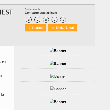
IEST
Social media
Comparte este artículo






Imprimir
✉
Enviar E-mail
, en
un
 la
,