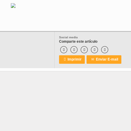
Social media
Comparte este artículo






Imprimir
✉
Enviar E-mail