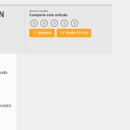
ON
Social media
Comparte este artículo






Imprimir
✉
Enviar E-mail
ando
mostró