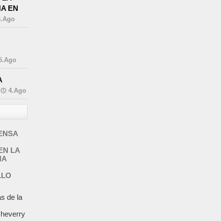
A EN
5.Ago
5.Ago
A
4.Ago
ENSA
EN LA
NA
LLO
s de la
cheverry