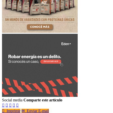
Social media
Comparte este artículo






Imprimir
✉
Enviar E-mail