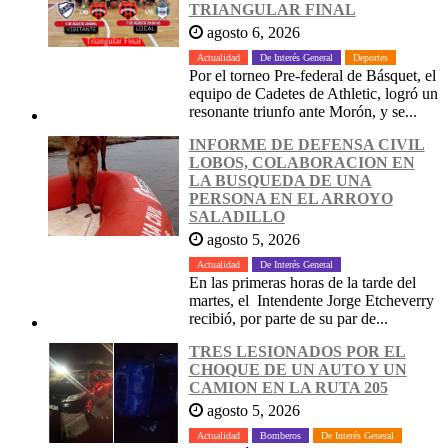
TRIANGULAR FINAL
agosto 6, 2026
Actualidad
De Interés General
Deportes
Por el torneo Pre-federal de Básquet, el
equipo de Cadetes de Athletic, logró un
resonante triunfo ante Morón, y se...
INFORME DE DEFENSA CIVIL
LOBOS, COLABORACION EN
LA BUSQUEDA DE UNA
PERSONA EN EL ARROYO
SALADILLO
agosto 5, 2026
Actualidad
De Interés General
En las primeras horas de la tarde del
martes, el Intendente Jorge Etcheverry
recibió, por parte de su par de...
TRES LESIONADOS POR EL
CHOQUE DE UN AUTO Y UN
CAMION EN LA RUTA 205
agosto 5, 2026
Actualidad
Bomberos
De Interés General