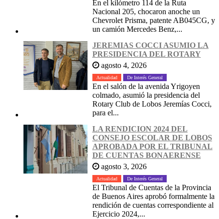
En el kilómetro 114 de la Ruta
Nacional 205, chocaron anoche un
Chevrolet Prisma, patente AB045CG, y
un camión Mercedes Benz,...
JEREMIAS COCCI ASUMIO LA
PRESIDENCIA DEL ROTARY
agosto 4, 2026
Actualidad
De Interés General
En el salón de la avenida Yrigoyen
colmado, asumió la presidencia del
Rotary Club de Lobos Jeremías Cocci,
para el...
LA RENDICION 2024 DEL
CONSEJO ESCOLAR DE LOBOS
APROBADA POR EL TRIBUNAL
DE CUENTAS BONAERENSE
agosto 3, 2026
Actualidad
De Interés General
El Tribunal de Cuentas de la Provincia
de Buenos Aires aprobó formalmente la
rendición de cuentas correspondiente al
Ejercicio 2024,...