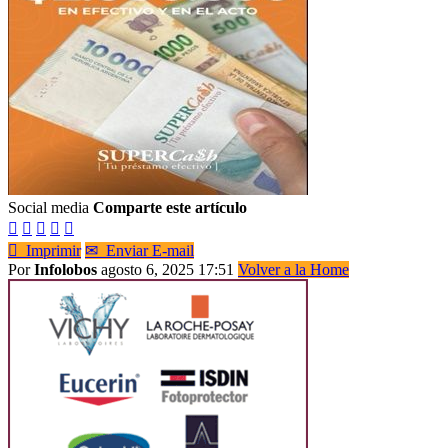
Social media
Comparte este artículo






Imprimir
✉
Enviar E-mail
Por
Infolobos
agosto 6, 2025 17:51
Volver a la Home