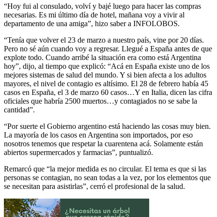
“Hoy fui al consulado, volví y bajé luego para hacer las compras
necesarias. Es mi último día de hotel, mañana voy a vivir al
departamento de una amiga”, hizo saber a INFOLOBOS.
“Tenía que volver el 23 de marzo a nuestro país, vine por 20 días.
Pero no sé aún cuando voy a regresar. Llegué a España antes de que
explote todo. Cuando arribé la situación era como está Argentina
hoy”, dijo, al tiempo que explicó: “Acá en España existe uno de los
mejores sistemas de salud del mundo. Y si bien afecta a los adultos
mayores, el nivel de contagio es altísimo. El 28 de febrero había 45
casos en España, el 3 de marzo 60 casos…Y en Italia, dicen las cifra
oficiales que habría 2500 muertos…y contagiados no se sabe la
cantidad”.
“Por suerte el Gobierno argentino está haciendo las cosas muy bien.
La mayoría de los casos en Argentina son importados, por eso
nosotros tenemos que respetar la cuarentena acá. Solamente están
abiertos supermercados y farmacias”, puntualizó.
Remarcó que “la mejor medida es no circular. El tema es que si las
personas se contagian, no sean todas a la vez, por los elementos que
se necesitan para asistirlas”, cerró el profesional de la salud.