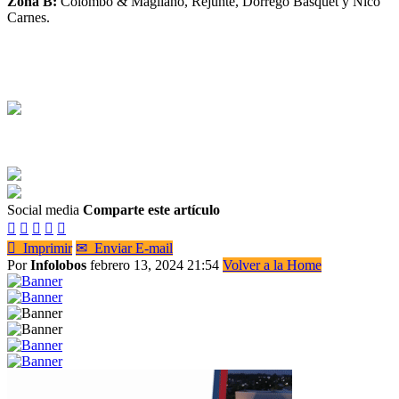
Zona B:
Colombo & Magliano, Rejunte, Dorrego Básquet y Nico
Carnes.
Social media
Comparte este artículo






Imprimir
✉
Enviar E-mail
Por
Infolobos
febrero 13, 2024 21:54
Volver a la Home