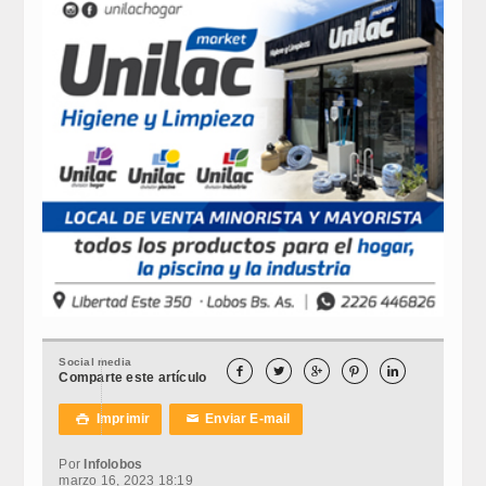
Social media





Comparte este artículo
Imprimir
Enviar E-mail

✉
Por
Infolobos
marzo 16, 2023 18:19