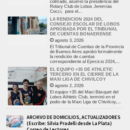
LA RENDICION 2024 DEL
CONSEJO ESCOLAR DE LOBOS
APROBADA POR EL TRIBUNAL
DE CUENTAS BONAERENSE
agosto 3, 2026
El Tribunal de Cuentas de la Provincia
de Buenos Aires aprobó formalmente
la rendición de cuentas
correspondiente al Ejercicio 2024,...
EL EQUIPO +35 DE ATHLETIC
TERCERO EN EL CIERRE DE LA
MAXI LIGA DE CHIVILCOY
agosto 2, 2026
El equipo +35 del Maxi Básquet del
Lobos Athletic Club, terminó en el
podio de la Maxi Liga de Chivilcoy,...
INFORME DE DEFENSA CIVIL
LOBOS, COLABORACION EN LA
BUSQUEDA DE UNA PERSONA EN
EL ARROYO SALADILLO
agosto 5, 2026
ARCHIVO DE DOMICILIOS, ACTUALIZADORES
(Escribe: Silvia Pradelli desde La Plata)
En las primeras horas de la tarde del
martes, el Intendente Jorge
Correo de Lectores