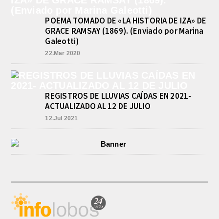
RAFAELA
agosto 9, 2026
POEMA TOMADO DE «LA HISTORIA DE IZA» DE
Valentina Luna ganó hoy la general
GRACE RAMSAY (1869). (Enviado por Marina
de Damas del Gran Premio Ciudad de
Galeotti)
Buenos Aires, disputado este
domingo en el...
22.Mar 2020
REGISTROS DE LLUVIAS CAÍDAS EN 2021-
ACTUALIZADO AL 12 DE JULIO
12.Jul 2021