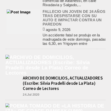
comercial de Albanessi, en calle
Rivadavia y Salgado,...
FALLECIO UN JOVEN DE 24 AÑOS
TRAS DESPISTARSE CON SU
AUTO E IMPACTAR CONTRA UN
PAREDON
agosto 9, 2026
Un accidente fatal se produjo en la
madrugada de este domingo, pasadas
las 6,30, en Yrigoyen entre
Mastropietro y Angueira....
POLICIALES, EMPALME.
ALLANAMIENTOS POR LA CAUSA
SOBRE TENENCIA DE
ESTUPEFACIENTES PARA
COMERCIALIZACION
agosto 9, 2026
ARCHIVO DE DOMICILIOS, ACTUALIZADORES
En el marco de la causa iniciada ayer
(Escribe: Silvia Pradelli desde La Plata)
por Tenencia de Estupefacientes para
Correo de Lectores
comercialización con dos detenidos,
un hombre y...
24.Jul 2020
VALENTINA. TRIUNFO Y
CONVOCATORIA PARA EL
SUDAMERICANO 2026 EN