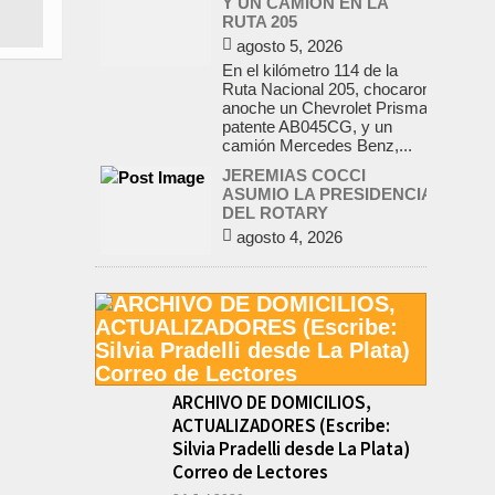
anoche un Chevrolet Prisma,
patente AB045CG, y un
camión Mercedes Benz,...
JEREMIAS COCCI
ASUMIO LA PRESIDENCIA
DEL ROTARY
agosto 4, 2026
En el salón de la avenida
Yrigoyen colmado, asumió la
presidencia del Rotary Club
de Lobos Jeremías Cocci,
para el...
LA RENDICION 2024 DEL
CONSEJO ESCOLAR DE
LOBOS APROBADA POR
EL TRIBUNAL DE
CUENTAS BONAERENSE
agosto 3, 2026
El Tribunal de Cuentas de la
ARCHIVO DE DOMICILIOS,
Provincia de Buenos Aires
ACTUALIZADORES (Escribe:
aprobó formalmente la
Silvia Pradelli desde La Plata)
rendición de cuentas
correspondiente al Ejercicio
Correo de Lectores
2024,...