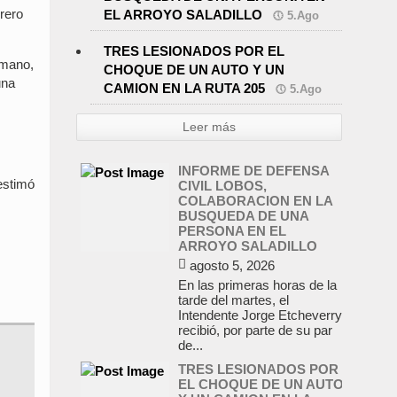
brero
EL ARROYO SALADILLO
5.Ago
TRES LESIONADOS POR EL
ermano,
CHOQUE DE UN AUTO Y UN
una
CAMION EN LA RUTA 205
5.Ago
INFORME DE DEFENSA
CIVIL LOBOS,
COLABORACION EN LA
Leer más
BUSQUEDA DE UNA
PERSONA EN EL
ARROYO SALADILLO
 estimó
agosto 5, 2026
En las primeras horas de la
tarde del martes, el
Intendente Jorge Etcheverry
recibió, por parte de su par
de...
TRES LESIONADOS POR
EL CHOQUE DE UN AUTO
Y UN CAMION EN LA
RUTA 205
agosto 5, 2026
En el kilómetro 114 de la
Ruta Nacional 205, chocaron