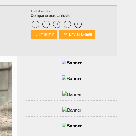
Social media
Comparte este artículo






Imprimir
✉
Enviar E-mail