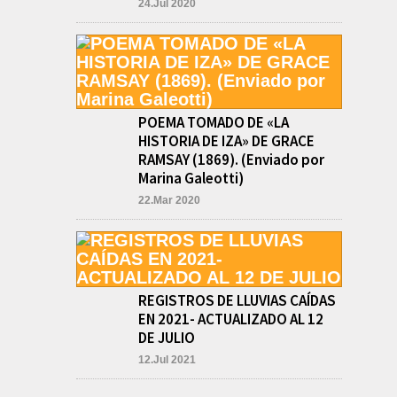
24.Jul 2020
PRE-FEDERAL
MASCULINO DE
BASQUET EN CADETES:
ATHLETIC JUEGA EL
TRIANGULAR FINAL
agosto 6, 2026
Por el torneo Pre-federal de
POEMA TOMADO DE «LA
Básquet, el equipo de
HISTORIA DE IZA» DE GRACE
Cadetes de Athletic, logró un
RAMSAY (1869). (Enviado por
resonante triunfo ante
Morón, y se...
Marina Galeotti)
INFORME DE DEFENSA
22.Mar 2020
CIVIL LOBOS,
COLABORACION EN LA
BUSQUEDA DE UNA
PERSONA EN EL
ARROYO SALADILLO
agosto 5, 2026
REGISTROS DE LLUVIAS CAÍDAS
En las primeras horas de la
EN 2021- ACTUALIZADO AL 12
tarde del martes, el
DE JULIO
Intendente Jorge Etcheverry
recibió, por parte de su par
12.Jul 2021
de...