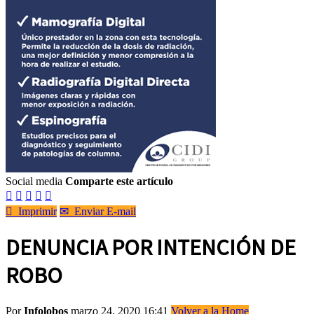
Social media
Comparte este artículo






Imprimir
✉
Enviar E-mail
DENUNCIA POR INTENCIÓN DE
ROBO
Por
Infolobos
marzo 24, 2020 16:41
Volver a la Home