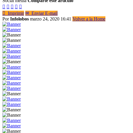
Social media
Comparte este artículo






Imprimir
✉
Enviar E-mail
Por
Infolobos
marzo 24, 2020 16:41
Volver a la Home