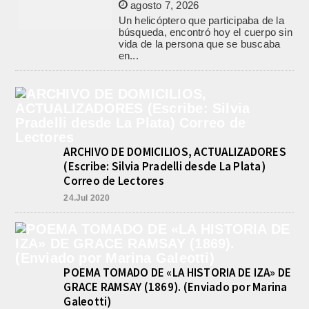
agosto 7, 2026
Un helicóptero que participaba de la
búsqueda, encontró hoy el cuerpo sin
vida de la persona que se buscaba
en...
LA CAPILLA SAN CAYETANO
COLMADA EN LA MISA CENTRAL
DE LA FIESTA DEL SANTO DEL
PAN Y EL TRABAJO
agosto 7, 2026
La Capilla San Cayetano, de Salgado
ARCHIVO DE DOMICILIOS, ACTUALIZADORES
y Matanza, fue el centro de la
celebración de la fiesta del santo del...
(Escribe: Silvia Pradelli desde La Plata)
Correo de Lectores
CON MAS DE 100 SORTEOS Y
5.000 JUGUETES DE REPARTO, SE
24.Jul 2020
VIENE LA GRAN FIESTA DEL DIA
DEL NIÑO «PADRE LUIS
TROIANO»
agosto 8, 2026
La Asociación Fiesta del Día del Niño
POEMA TOMADO DE «LA HISTORIA DE IZA» DE
“Padre Luis Troiano” brindó a la
prensa los detalles del gran festejo
GRACE RAMSAY (1869). (Enviado por Marina
del...
Galeotti)