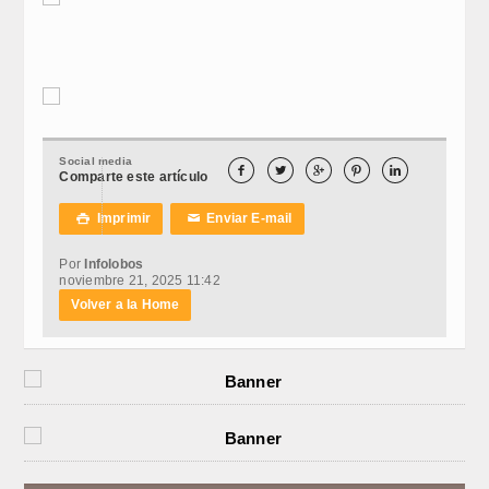
Social media





Comparte este artículo
Imprimir
Enviar E-mail

✉
Por
Infolobos
noviembre 21, 2025 11:42
Volver a la Home