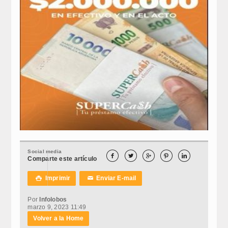
Social media





Comparte este artículo
Imprimir
Enviar E-mail

✉
Por
Infolobos
marzo 9, 2023 11:49
Volver a la Home