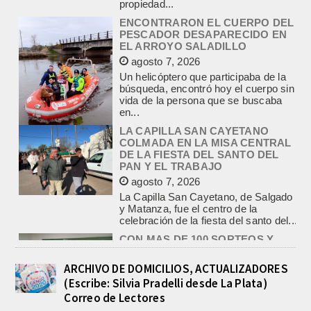
en...
LA CAPILLA SAN CAYETANO
COLMADA EN LA MISA CENTRAL
DE LA FIESTA DEL SANTO DEL
PAN Y EL TRABAJO
agosto 7, 2026
La Capilla San Cayetano, de Salgado
y Matanza, fue el centro de la
celebración de la fiesta del santo del...
CON MAS DE 100 SORTEOS Y
5.000 JUGUETES DE REPARTO, SE
VIENE LA GRAN FIESTA DEL DIA
DEL NIÑO «PADRE LUIS
TROIANO»
agosto 8, 2026
La Asociación Fiesta del Día del Niño
“Padre Luis Troiano” brindó a la
prensa los detalles del gran festejo
del...
ARCHIVO DE DOMICILIOS, ACTUALIZADORES
POLICIALES DE EMPALME.
APREHENDIERON A UN HOMBRE
(Escribe: Silvia Pradelli desde La Plata)
Y UNA MUJER POR
Correo de Lectores
COMERCIALIZAR DROGAS