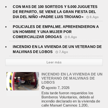
CON MAS DE 100 SORTEOS Y 5.000 JUGUETES
DE REPARTO, SE VIENE LA GRAN FIESTA DEL
DIA DEL NIÑO «PADRE LUIS TROIANO»
8.Ago
POLICIALES DE EMPALME. APREHENDIERON A
UN HOMBRE Y UNA MUJER POR
COMERCIALIZAR DROGAS
8.Ago
INCENDIO EN LA VIVIENDA DE UN
VETERANO DE MALVINAS DE
LOBOS
INCENDIO EN LA VIVIENDA DE UN VETERANO DE
MALVINAS DE LOBOS
agosto 7, 2026
7.Ago
Esta tarde fueron requeridos los
Bomberos Voluntarios, debido al
Leer más
incendio declarado en la vivienda de
calle Manuel Caminos 1.200,
propiedad...
ENCONTRARON EL CUERPO DEL
PESCADOR DESAPARECIDO EN
EL ARROYO SALADILLO
agosto 7, 2026
Un helicóptero que participaba de la
búsqueda, encontró hoy el cuerpo sin
vida de la persona que se buscaba