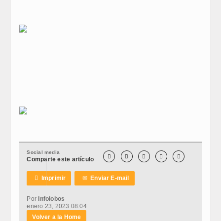
Social media





Comparte este artículo

Imprimir
✉
Enviar E-mail
Por
Infolobos
enero 23, 2023 08:04
Volver a la Home