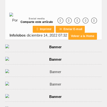
Social media
Por





Comparte este artículo

Imprimir
✉
Enviar E-mail
Infolobos
diciembre 14, 2022 07:32
Volver a la Home