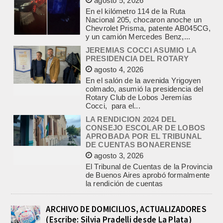
Chevrolet Prisma, patente AB045CG,
y un camión Mercedes Benz,...
JEREMIAS COCCI ASUMIO LA
PRESIDENCIA DEL ROTARY
agosto 4, 2026
En el salón de la avenida Yrigoyen
colmado, asumió la presidencia del
Rotary Club de Lobos Jeremías
Cocci, para el...
LA RENDICION 2024 DEL
CONSEJO ESCOLAR DE LOBOS
APROBADA POR EL TRIBUNAL
DE CUENTAS BONAERENSE
agosto 3, 2026
El Tribunal de Cuentas de la Provincia
de Buenos Aires aprobó formalmente
la rendición de cuentas
correspondiente al Ejercicio 2024,...
PRE-FEDERAL MASCULINO DE
BASQUET EN CADETES:
ATHLETIC JUEGA EL
TRIANGULAR FINAL
ARCHIVO DE DOMICILIOS, ACTUALIZADORES
agosto 6, 2026
(Escribe: Silvia Pradelli desde La Plata)