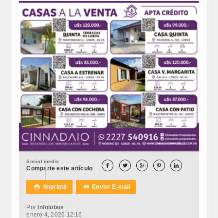
Social media





Comparte este artículo
Imprimir
Enviar E-mail

✉
Por
Infolobos
enero 4, 2026 12:16