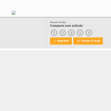
Social media
Comparte este artículo






Imprimir
✉
Enviar E-mail