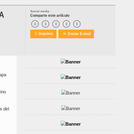
A
Social media
Comparte este artículo






Imprimir
✉
Enviar E-mail
tapa
tino
s del