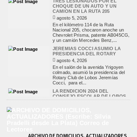
JEREMIAS COCCI ASUMIO LA
PRESIDENCIA DEL ROTARY
agosto 4, 2026
En el salón de la avenida Yrigoyen
colmado, asumió la presidencia del
Rotary Club de Lobos Jeremías
Cocci, para el...
LA RENDICION 2024 DEL
CONSEJO ESCOLAR DE LOBOS
APROBADA POR EL TRIBUNAL
DE CUENTAS BONAERENSE
agosto 3, 2026
El Tribunal de Cuentas de la Provincia
de Buenos Aires aprobó formalmente
la rendición de cuentas
correspondiente al Ejercicio 2024,...
PRE-FEDERAL MASCULINO DE
BASQUET EN CADETES:
ATHLETIC JUEGA EL
TRIANGULAR FINAL
agosto 6, 2026
Por el torneo Pre-federal de Básquet,
el equipo de Cadetes de Athletic, logró
ARCHIVO DE DOMICILIOS, ACTUALIZADORES