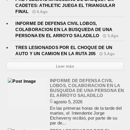
CADETES: ATHLETIC JUEGA EL TRIANGULAR
FINAL
6.Ago
INFORME DE DEFENSA CIVIL LOBOS,
COLABORACION EN LA BUSQUEDA DE UNA
PERSONA EN EL ARROYO SALADILLO
5.Ago
INFORME DE DEFENSA CIVIL
LOBOS, COLABORACION EN LA
TRES LESIONADOS POR EL CHOQUE DE UN
BUSQUEDA DE UNA PERSONA EN
EL ARROYO SALADILLO
AUTO Y UN CAMION EN LA RUTA 205
5.Ago
agosto 5, 2026
En las primeras horas de la tarde del
Leer más
martes, el Intendente Jorge
Etcheverry recibió, por parte de su
par de...
TRES LESIONADOS POR EL
CHOQUE DE UN AUTO Y UN
CAMION EN LA RUTA 205
agosto 5, 2026
En el kilómetro 114 de la Ruta
Nacional 205, chocaron anoche un
Chevrolet Prisma, patente AB045CG,
y un camión Mercedes Benz,...