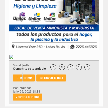
Social media





Comparte este artículo

Imprimir
✉
Enviar E-mail
Por
Infolobos
julio 25, 2023 18:18
Volver a la Home