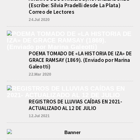
un resonante triunfo ante Morón, y
(Escribe: Silvia Pradelli desde La Plata)
se...
Correo de Lectores
INFORME DE DEFENSA CIVIL
24.Jul 2020
LOBOS, COLABORACION EN LA
BUSQUEDA DE UNA PERSONA EN
EL ARROYO SALADILLO
agosto 5, 2026
En las primeras horas de la tarde del
martes, el Intendente Jorge
POEMA TOMADO DE «LA HISTORIA DE IZA» DE
Etcheverry recibió, por parte de su
GRACE RAMSAY (1869). (Enviado por Marina
par de...
Galeotti)
22.Mar 2020
REGISTROS DE LLUVIAS CAÍDAS EN 2021-
ACTUALIZADO AL 12 DE JULIO
12.Jul 2021