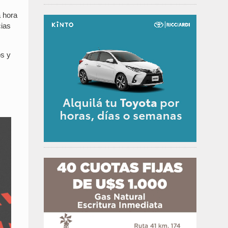
a hora
cias
os y