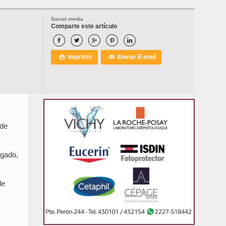
Social media
Comparte este artículo





Imprimir
Enviar E-mail

✉
 de
lgado,
de