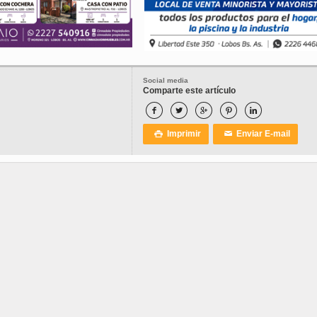
Social media
Comparte este artículo





Imprimir
Enviar E-mail

✉