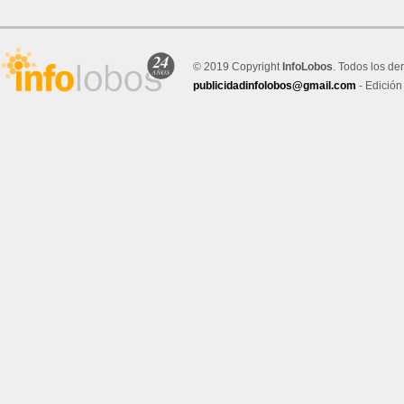
© 2019 Copyright
InfoLobos
. Todos los de
publicidadinfolobos@gmail.com
- Edición