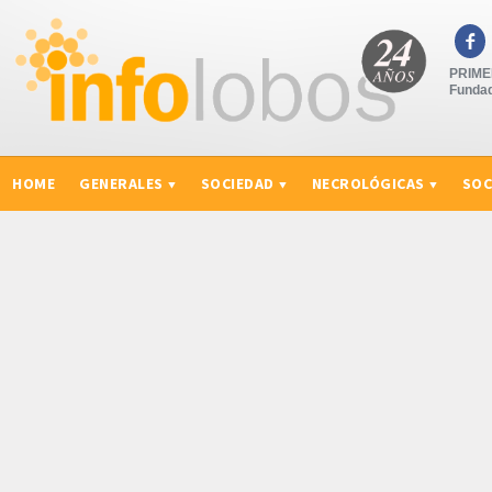

PRIMER
Fundad
HOME
GENERALES
SOCIEDAD
NECROLÓGICAS
SOC
CURIOSIDADES, CONSEJOS Y NOVEDADES