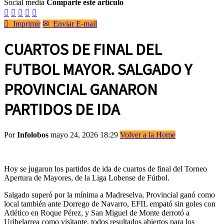
Social media
Comparte este artículo






Imprimir
✉
Enviar E-mail
CUARTOS DE FINAL DEL
FUTBOL MAYOR. SALGADO Y
PROVINCIAL GANARON
PARTIDOS DE IDA
Por
Infolobos
mayo 24, 2026 18:29
Volver a la Home
Hoy se jugaron los partidos de ida de cuartos de final del Torneo
Apertura de Mayores, de la Liga Lobense de Fútbol.
Salgado superó por la mínima a Madreselva, Provincial ganó como
local también ante Dorrego de Navarro, EFIL empató sin goles con
Atlético en Roque Pérez, y San Miguel de Monte derrotó a
Uribelarrea como visitante, todos resultados abiertos para los