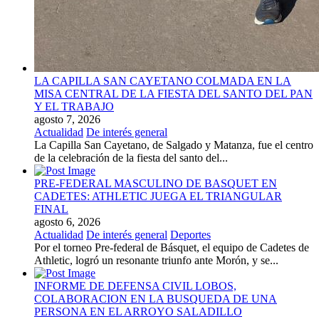
LA CAPILLA SAN CAYETANO COLMADA EN LA
MISA CENTRAL DE LA FIESTA DEL SANTO DEL PAN
Y EL TRABAJO
agosto 7, 2026
Actualidad
De interés general
La Capilla San Cayetano, de Salgado y Matanza, fue el centro
de la celebración de la fiesta del santo del...
PRE-FEDERAL MASCULINO DE BASQUET EN
CADETES: ATHLETIC JUEGA EL TRIANGULAR
FINAL
agosto 6, 2026
Actualidad
De interés general
Deportes
Por el torneo Pre-federal de Básquet, el equipo de Cadetes de
Athletic, logró un resonante triunfo ante Morón, y se...
INFORME DE DEFENSA CIVIL LOBOS,
COLABORACION EN LA BUSQUEDA DE UNA
PERSONA EN EL ARROYO SALADILLO