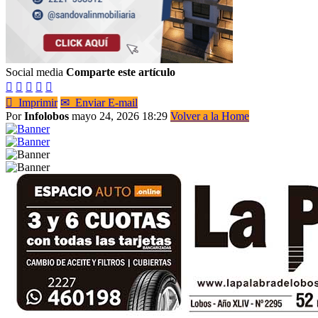
Social media
Comparte este artículo






Imprimir
✉
Enviar E-mail
Por
Infolobos
mayo 24, 2026 18:29
Volver a la Home