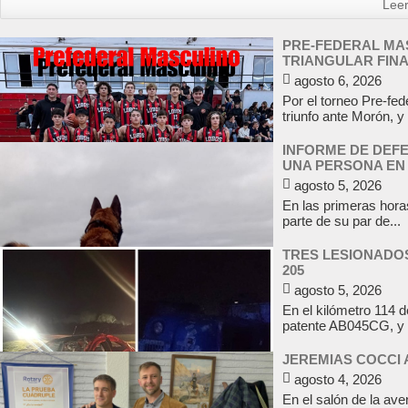
Lee
PRE-FEDERAL MAS
TRIANGULAR FIN
agosto 6, 2026
Por el torneo Pre-fed
triunfo ante Morón, y 
INFORME DE DEFE
UNA PERSONA EN
agosto 5, 2026
En las primeras horas
parte de su par de...
TRES LESIONADOS
205
agosto 5, 2026
En el kilómetro 114 
patente AB045CG, y 
JEREMIAS COCCI 
agosto 4, 2026
En el salón de la av