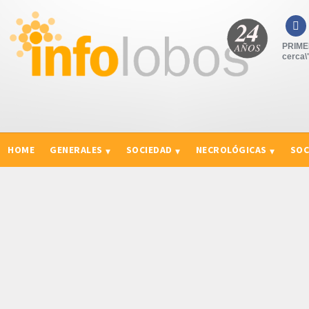

PRIME
cerca\
HOME
GENERALES
SOCIEDAD
NECROLÓGICAS
SOC
CURIOSIDADES, CONSEJOS Y NOVEDADES