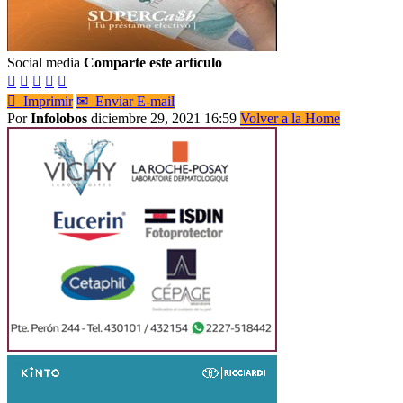
Social media
Comparte este artículo






Imprimir
✉
Enviar E-mail
Por
Infolobos
diciembre 29, 2021 16:59
Volver a la Home