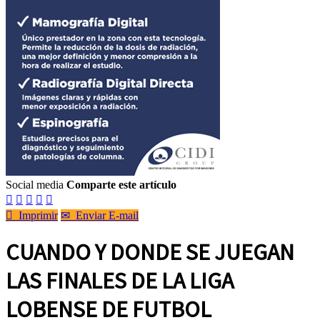
Social media
Comparte este artículo






Imprimir
✉
Enviar E-mail
CUANDO Y DONDE SE JUEGAN
LAS FINALES DE LA LIGA
LOBENSE DE FUTBOL