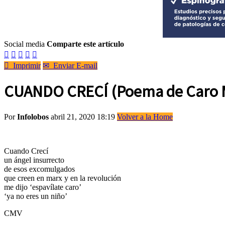
Social media
Comparte este artículo






Imprimir
✉
Enviar E-mail
CUANDO CRECÍ (Poema de Caro M
Por
Infolobos
abril 21, 2020 18:19
Volver a la Home
Cuando Crecí
un ángel insurrecto
de esos excomulgados
que creen en marx y en la revolución
me dijo ‘espavílate caro’
‘ya no eres un niño’
CMV