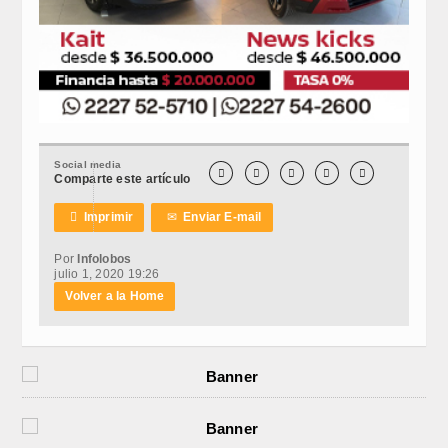
Social media





Comparte este artículo

Imprimir
✉
Enviar E-mail
Por
Infolobos
julio 1, 2020 19:26
Volver a la Home