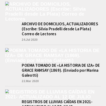
TRIANGULAR FINAL
agosto 6, 2026
Por el torneo Pre-federal de Básquet,
el equipo de Cadetes de Athletic, logró
un resonante triunfo ante Morón, y
ARCHIVO DE DOMICILIOS, ACTUALIZADORES
se...
(Escribe: Silvia Pradelli desde La Plata)
INFORME DE DEFENSA CIVIL
Correo de Lectores
LOBOS, COLABORACION EN LA
BUSQUEDA DE UNA PERSONA EN
24.Jul 2020
EL ARROYO SALADILLO
agosto 5, 2026
En las primeras horas de la tarde del
martes, el Intendente Jorge
Etcheverry recibió, por parte de su
POEMA TOMADO DE «LA HISTORIA DE IZA» DE
par de...
GRACE RAMSAY (1869). (Enviado por Marina
Galeotti)
22.Mar 2020
REGISTROS DE LLUVIAS CAÍDAS EN 2021-