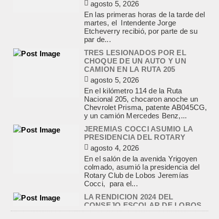
En el kilómetro 114 de la Ruta
Nacional 205, chocaron anoche un
Chevrolet Prisma, patente AB045CG,
y un camión Mercedes Benz,...
JEREMIAS COCCI ASUMIO LA
PRESIDENCIA DEL ROTARY
agosto 4, 2026
En el salón de la avenida Yrigoyen
colmado, asumió la presidencia del
Rotary Club de Lobos Jeremías
Cocci, para el...
LA RENDICION 2024 DEL
CONSEJO ESCOLAR DE LOBOS
APROBADA POR EL TRIBUNAL
DE CUENTAS BONAERENSE
agosto 3, 2026
El Tribunal de Cuentas de la Provincia
de Buenos Aires aprobó formalmente
la rendición de cuentas
correspondiente al Ejercicio 2024,...
PRE-FEDERAL MASCULINO DE
BASQUET EN CADETES:
ATHLETIC JUEGA EL