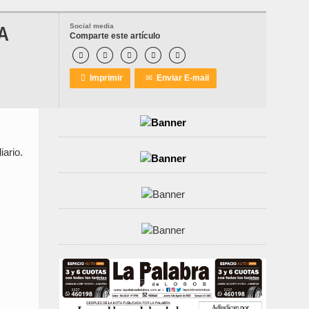
A
Social media
Comparte este artículo






Imprimir
✉
Enviar E-mail
iario.