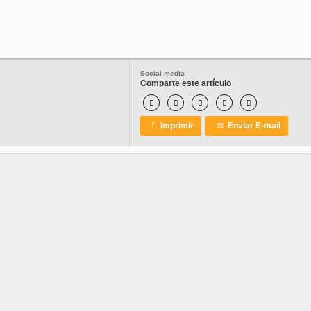
Social media
Comparte este artículo






Imprimir
✉
Enviar E-mail