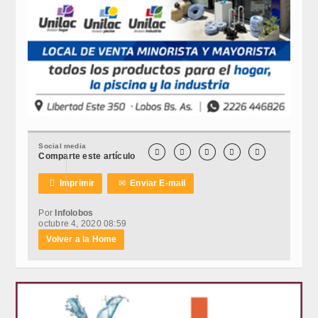
Social media





Comparte este artículo

Imprimir
✉
Enviar E-mail
Por
Infolobos
octubre 4, 2020 08:59
Volver a la Home