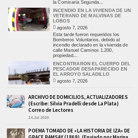
agosto 7, 2026
Esta tarde fueron requeridos los
Bomberos Voluntarios, debido al
incendio declarado en la vivienda de
calle Manuel Caminos 1.200,
propiedad...
ENCONTRARON EL CUERPO DEL
PESCADOR DESAPARECIDO EN
EL ARROYO SALADILLO
agosto 7, 2026
Un helicóptero que participaba de la
búsqueda, encontró hoy el cuerpo sin
vida de la persona que se buscaba
en...
BASQUET, CADETES. ATHLETIC
JUEGA EL FEDERAL TRAS UN
ARCHIVO DE DOMICILIOS, ACTUALIZADORES
TRIUNFO NOTABLE ANTE
(Escribe: Silvia Pradelli desde La Plata)
GIMNASIA
Correo de Lectores
agosto 8, 2026
24.Jul 2020
El equipo de Cadetes de Básquet de
Athletic, se metió entre los mejores 4
de la FEBAMBA y disputa el...
POEMA TOMADO DE «LA HISTORIA DE IZA» DE
GRACE RAMSAY (1869). (Enviado por Marina
CON MAS DE 100 SORTEOS Y