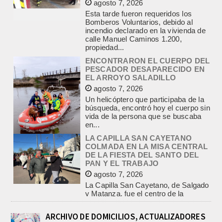
Bomberos Voluntarios, debido al
incendio declarado en la vivienda de
calle Manuel Caminos 1.200,
propiedad...
ENCONTRARON EL CUERPO DEL
PESCADOR DESAPARECIDO EN
EL ARROYO SALADILLO
agosto 7, 2026
Un helicóptero que participaba de la
búsqueda, encontró hoy el cuerpo sin
vida de la persona que se buscaba
en...
LA CAPILLA SAN CAYETANO
COLMADA EN LA MISA CENTRAL
DE LA FIESTA DEL SANTO DEL
PAN Y EL TRABAJO
agosto 7, 2026
La Capilla San Cayetano, de Salgado
y Matanza, fue el centro de la
celebración de la fiesta del santo del...
CON MAS DE 100 SORTEOS Y
5.000 JUGUETES DE REPARTO, SE
VIENE LA GRAN FIESTA DEL DIA
ARCHIVO DE DOMICILIOS, ACTUALIZADORES
DEL NIÑO «PADRE LUIS