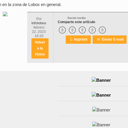
ón en la zona de Lobos en general.
Social media
Por
Comparte este artículo
Infolobos
febrero





22, 2023
16:20

Imprimir
✉
Enviar E-mail
Volver
a la
Home