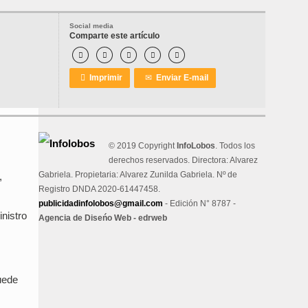
Social media
Comparte este artículo






Imprimir
✉
Enviar E-mail
© 2019 Copyright
InfoLobos
. Todos los
derechos reservados. Directora: Alvarez
Gabriela. Propietaria: Alvarez Zunilda Gabriela. Nº de
,
Registro DNDA 2020-61447458.
publicidadinfolobos@gmail.com
- Edición N° 8787 -
nistro
Agencia de Diseńo Web - edrweb
puede