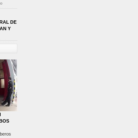
go
RAL DE
PAN Y
N
OBOS
mberos