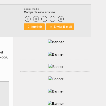
Social media
Comparte este artículo






Imprimir
✉
Enviar E-mail
el
 Roca,