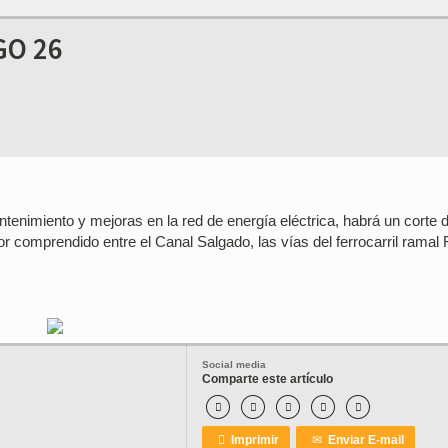
GO 26
enimiento y mejoras en la red de energía eléctrica, habrá un corte d
or comprendido entre el Canal Salgado, las vías del ferrocarril ramal
Social media
Comparte este artículo






Imprimir
✉
Enviar E-mail