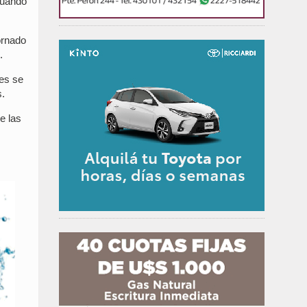
 cuando
ornado
.
tes se
s.
e las