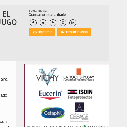
 EL
Social media
Comparte este artículo
 JUGO





Imprimir
Enviar E-mail

✉
mana
tado
 con