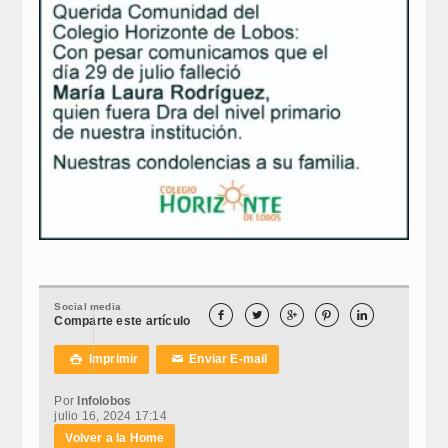
Social media





Comparte este artículo
Imprimir
Enviar E-mail

✉
Por
Infolobos
julio 16, 2024 17:14
Volver a la Home