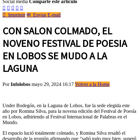
Social media
Comparte este artículo






Imprimir
✉
Enviar E-mail
CON SALON COLMADO, EL
NOVENO FESTIVAL DE POESIA
EN LOBOS SE MUDO A LA
LAGUNA
Por
Infolobos
mayo 29, 2024 16:17
Volver a la Home
Under Bodegón, en la Laguna de Lobos, fue la sede elegida este
año por Romina Silva, para la novena edición del Festival de Poesía
en Lobos, adhiriendo al Festival Internacional de Palabras en el
Mundo.
El espacio lució totalmente colmado, y Romina Silva resaltó el
desarrollo de la reunión afirmando que “salió todo muy bien, superó