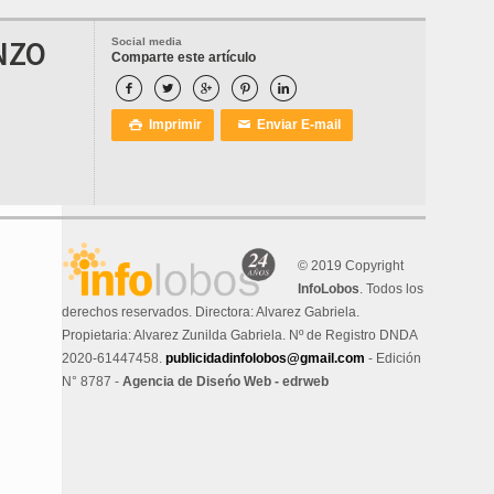
NZO
Social media
Comparte este artículo





Imprimir
Enviar E-mail

✉
© 2019 Copyright
InfoLobos
. Todos los
derechos reservados. Directora: Alvarez Gabriela.
Propietaria: Alvarez Zunilda Gabriela. Nº de Registro DNDA
2020-61447458.
publicidadinfolobos@gmail.com
- Edición
N° 8787 -
Agencia de Diseńo Web - edrweb