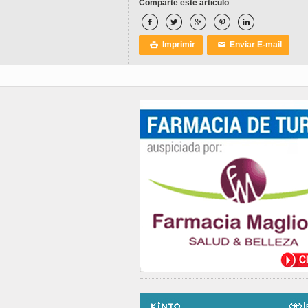
Comparte este artículo





Imprimir
Enviar E-mail

✉