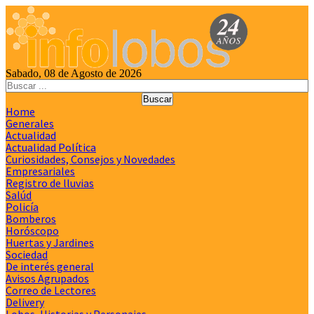
Sabado, 08 de Agosto de 2026
Home
Generales
Actualidad
Actualidad Política
Curiosidades, Consejos y Novedades
Empresariales
Registro de lluvias
Salúd
Policía
Bomberos
Horóscopo
Huertas y Jardines
Sociedad
De interés general
Avisos Agrupados
Correo de Lectores
Delivery
Lobos, Historias y Personajes