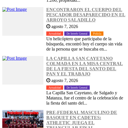
1.200, propiedad...
ENCONTRARON EL CUERPO DEL
PESCADOR DESAPARECIDO EN EL
ARROYO SALADILLO
agosto 7, 2026
Actualidad
De Interés General
Policía
Un helicóptero que participaba de la
búsqueda, encontró hoy el cuerpo sin vida
de la persona que se buscaba en...
LA CAPILLA SAN CAYETANO
COLMADA EN LA MISA CENTRAL
DE LA FIESTA DEL SANTO DEL
PAN Y EL TRABAJO
agosto 7, 2026
Actualidad
De Interés General
La Capilla San Cayetano, de Salgado y
Matanza, fue el centro de la celebración de
la fiesta del santo del...
PRE-FEDERAL MASCULINO DE
BASQUET EN CADETES:
ATHLETIC JUEGA EL
TRIANGULAR FINAL