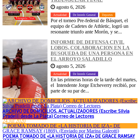
agosto 6, 2026
Actualidad
De Interés General
Deportes
Por el torneo Pre-federal de Básquet, el
equipo de Cadetes de Athletic, logró un
resonante triunfo ante Morón, y se...
INFORME DE DEFENSA CIVIL
LOBOS, COLABORACION EN LA
BUSQUEDA DE UNA PERSONA EN
EL ARROYO SALADILLO
agosto 5, 2026
Actualidad
De Interés General
En las primeras horas de la tarde del martes,
el Intendente Jorge Etcheverry recibió, por
parte de su par de...
ARCHIVO DE DOMICILIOS, ACTUALIZADORES (Escribe: Silvia
Pradelli desde La Plata) Correo de Lectores
24.Jul 2020
POEMA TOMADO DE «LA HISTORIA DE IZA» DE GRACE RAMSAY