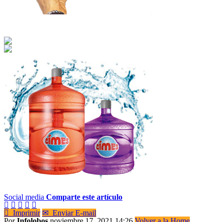
Social media
Comparte este artículo






Imprimir
✉
Enviar E-mail
Por
Infolobos
noviembre 17, 2021 14:26
Volver a la Home