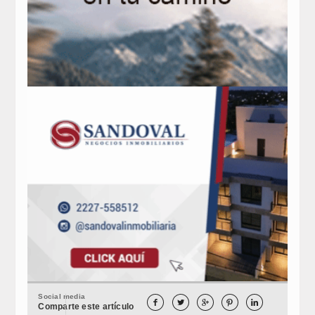
Social media





Comparte este artículo