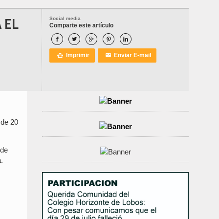
 EL
Social media
Comparte este artículo





Imprimir
Enviar E-mail

✉
 de 20
 de
.