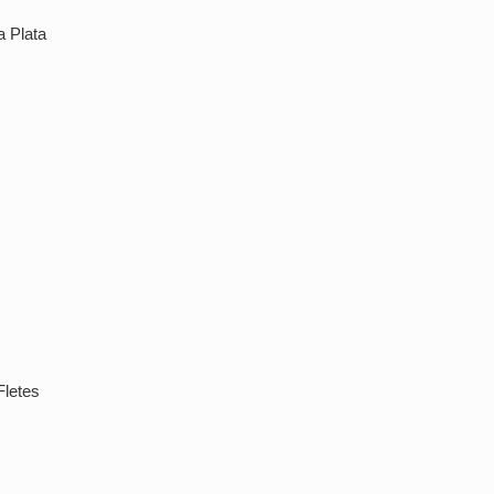
a Plata
Fletes