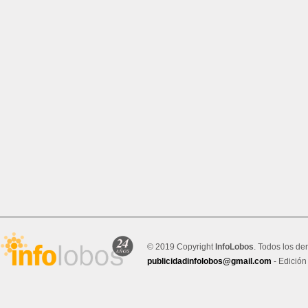
© 2019 Copyright
InfoLobos
. Todos los de
publicidadinfolobos@gmail.com
- Edición