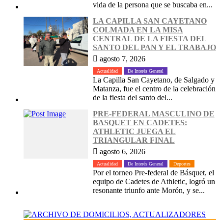
vida de la persona que se buscaba en...
LA CAPILLA SAN CAYETANO
COLMADA EN LA MISA
CENTRAL DE LA FIESTA DEL
SANTO DEL PAN Y EL TRABAJO
agosto 7, 2026
Actualidad
De Interés General
La Capilla San Cayetano, de Salgado y
Matanza, fue el centro de la celebración
de la fiesta del santo del...
PRE-FEDERAL MASCULINO DE
BASQUET EN CADETES:
ATHLETIC JUEGA EL
TRIANGULAR FINAL
agosto 6, 2026
Actualidad
De Interés General
Deportes
Por el torneo Pre-federal de Básquet, el
equipo de Cadetes de Athletic, logró un
resonante triunfo ante Morón, y se...