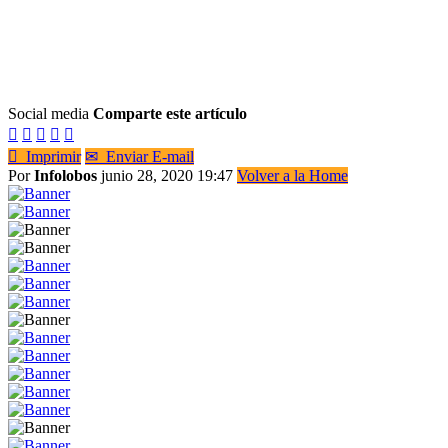
Social media
Comparte este artículo






Imprimir
✉
Enviar E-mail
Por
Infolobos
junio 28, 2020 19:47
Volver a la Home