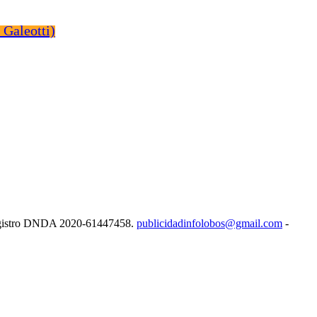
e Registro DNDA 2020-61447458.
publicidadinfolobos@gmail.com
-