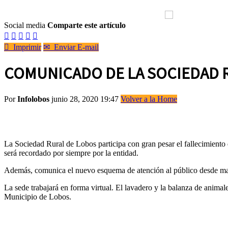
Social media
Comparte este artículo






Imprimir
✉
Enviar E-mail
COMUNICADO DE LA SOCIEDAD 
Por
Infolobos
junio 28, 2020 19:47
Volver a la Home
La Sociedad Rural de Lobos participa con gran pesar el fallecimient
será recordado por siempre por la entidad.
Además, comunica el nuevo esquema de atención al público desde mañ
La sede trabajará en forma virtual. El lavadero y la balanza de anima
Municipio de Lobos.