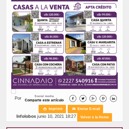
Social media
Por





Comparte este artículo
Imprimir
Enviar E-mail

✉
Infolobos
junio 10, 2021 18:27
Volver a la Home