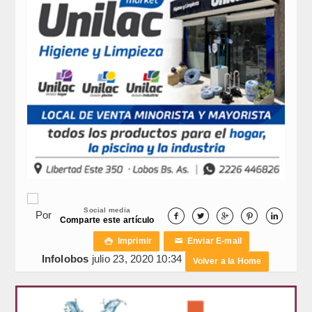
Social media
Por





Comparte este artículo
Imprimir
Enviar E-mail

✉
Infolobos
julio 23, 2020 10:34
Volver a la Home