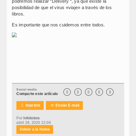
podremos realizar “Delivery “, ya que existe la
posibilidad de que el virus «viaje» a través de los
libros.
Es importante que nos cuidemos entre todos.
Social media





Comparte este artículo

Imprimir
✉
Enviar E-mail
Por
Infolobos
abril 28, 2020 22:06
Volver a la Home