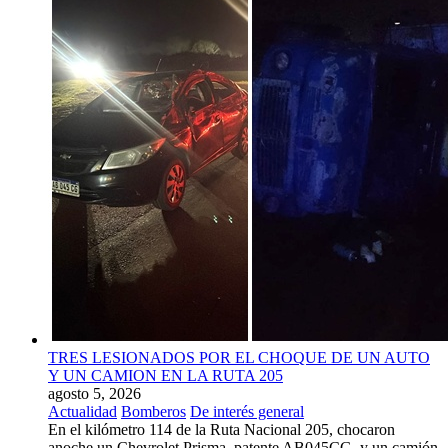
TRES LESIONADOS POR EL CHOQUE DE UN AUTO
Y UN CAMION EN LA RUTA 205
agosto 5, 2026
Actualidad
Bomberos
De interés general
En el kilómetro 114 de la Ruta Nacional 205, chocaron
anoche un Chevrolet Prisma, patente AB045CG, y un camión