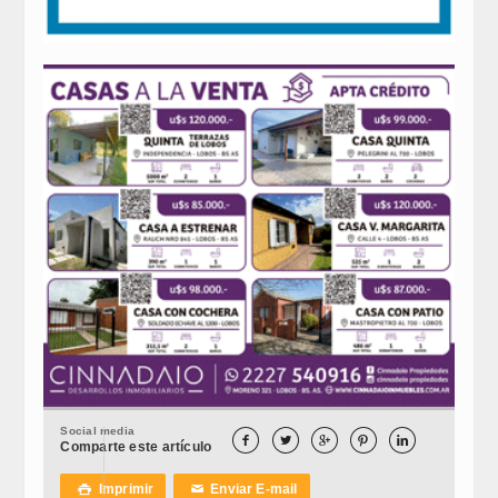
Social media





Comparte este artículo
Imprimir
Enviar E-mail

✉