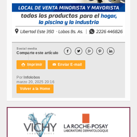
Social media





Comparte este artículo
Imprimir
Enviar E-mail

✉
Por
Infolobos
marzo 20, 2025 20:16
Volver a la Home