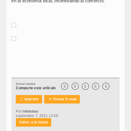
en la economía local, incentivando al comercio.
Social media





Comparte este artículo

Imprimir
✉
Enviar E-mail
Por
Infolobos
septiembre 7, 2021 13:08
Volver a la Home