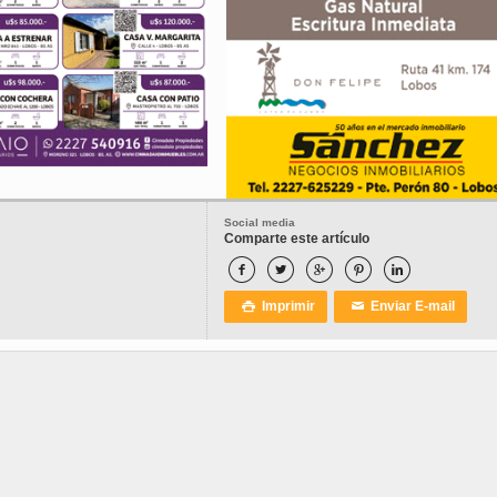
Social media
Comparte este artículo





Imprimir
Enviar E-mail

✉