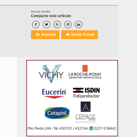
Social media
Comparte este artículo





Imprimir
Enviar E-mail

✉