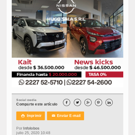
Social media





Comparte este artículo
Imprimir
Enviar E-mail

✉
Por
Infolobos
julio 25, 2020 10:48