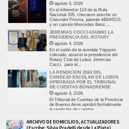
Chevrolet Prisma, patente AB045CG,
y un camión Mercedes Benz,...
JEREMIAS COCCI ASUMIO LA
PRESIDENCIA DEL ROTARY
agosto 4, 2026
En el salón de la avenida Yrigoyen
colmado, asumió la presidencia del
Rotary Club de Lobos Jeremías
Cocci, para el...
LA RENDICION 2024 DEL
CONSEJO ESCOLAR DE LOBOS
APROBADA POR EL TRIBUNAL
DE CUENTAS BONAERENSE
agosto 3, 2026
El Tribunal de Cuentas de la Provincia
de Buenos Aires aprobó formalmente
la rendición de cuentas
correspondiente al Ejercicio 2024,...
PRE-FEDERAL MASCULINO DE
BASQUET EN CADETES:
ATHLETIC JUEGA EL
TRIANGULAR FINAL
ARCHIVO DE DOMICILIOS, ACTUALIZADORES
agosto 6, 2026
(Escribe: Silvia Pradelli desde La Plata)