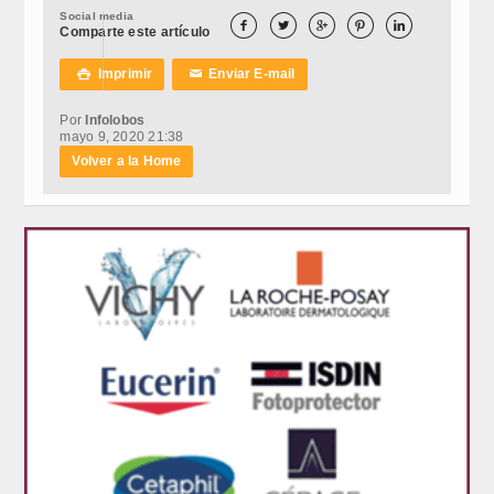
Social media





Comparte este artículo
Imprimir
Enviar E-mail

✉
Por
Infolobos
mayo 9, 2020 21:38
Volver a la Home