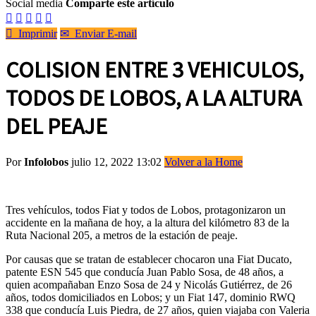
Social media
Comparte este artículo






Imprimir
✉
Enviar E-mail
COLISION ENTRE 3 VEHICULOS,
TODOS DE LOBOS, A LA ALTURA
DEL PEAJE
Por
Infolobos
julio 12, 2022 13:02
Volver a la Home
Tres vehículos, todos Fiat y todos de Lobos, protagonizaron un
accidente en la mañana de hoy, a la altura del kilómetro 83 de la
Ruta Nacional 205, a metros de la estación de peaje.
Por causas que se tratan de establecer chocaron una Fiat Ducato,
patente ESN 545 que conducía Juan Pablo Sosa, de 48 años, a
quien acompañaban Enzo Sosa de 24 y Nicolás Gutiérrez, de 26
años, todos domiciliados en Lobos; y un Fiat 147, dominio RWQ
338 que conducía Luis Piedra, de 27 años, quien viajaba con Valeria